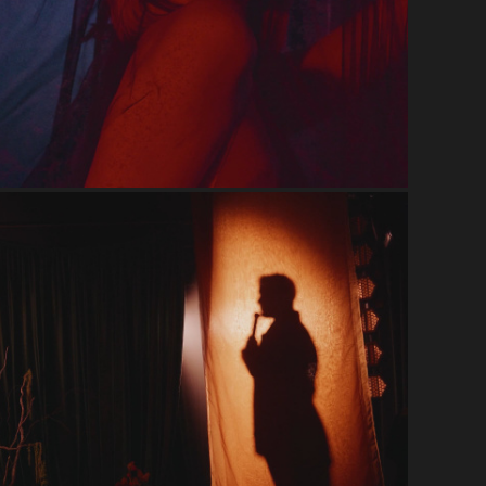
ЧайханаЛюкс