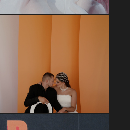
Тбилиси
йду замуж за олимпийского чемпиона