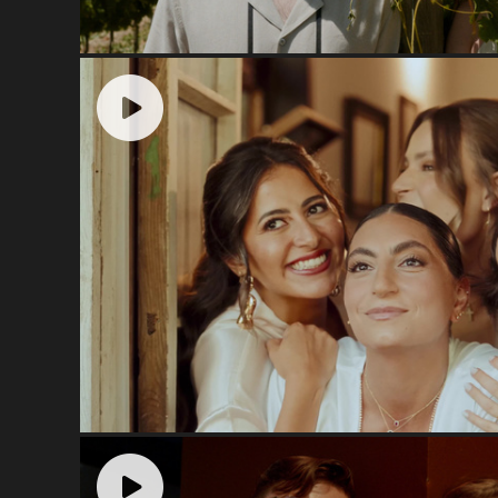
Шато Пино
Ливанская свадьба