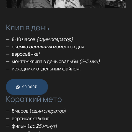
Клип в день
8-10 часов
(один оператор)
съёмка
основных
моментов дня
аэросъёмка*
монтаж клипа в день свадьбы
(2-3 мин)
исходники отдельным файлом.
90 000₽
Короткий метр
8 часов (
один оператор
)
вертикалка/клип
фильм (
до 25 минут
)