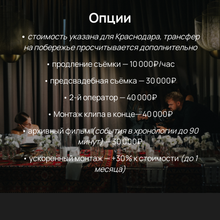
Опции
•
стоимость указана для Краснодара, трансфер
на побережье просчитывается дополнительно
• продление съёмки — 10 000₽/час
• предсвадебная съёмка — 30 000₽
• 2-й оператор — 40 000₽
• Монтаж клипа в конце— 40 000₽
• архивный фильм
(события в хронологии до 90
минут) —
30 000₽
• ускоренный монтаж — +30% к стоимости
(до 1
месяца)